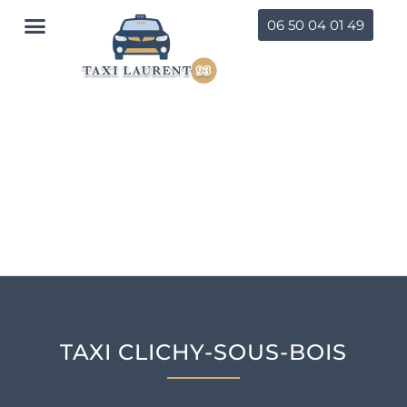
06 50 04 01 49
TAXI CONVENTIONNÉ
TAXI GARES & AÉROPORTS
AUTRES SECTEURS
TAXI CLICHY-SOUS-BOIS